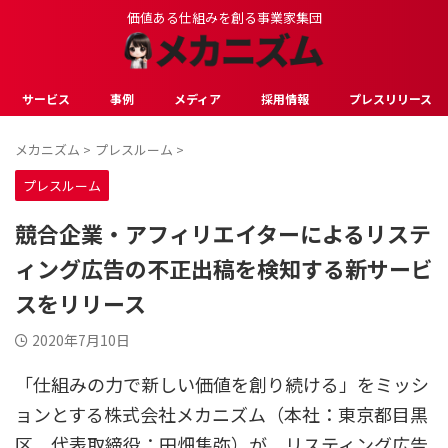
価値ある仕組みを創る事業家集団
サービス
事例
メディア
採用情報
プレスリリース
メカニズム
>
プレスルーム
>
プレスルーム
競合企業・アフィリエイターによるリステ
ィング広告の不正出稿を検知する新サービ
スをリリース
2020年7月10日
「仕組みの力で新しい価値を創り続ける」をミッシ
ョンとする株式会社メカニズム（本社：東京都目黒
区、代表取締役：田畑隼弥）が、リスティング広告