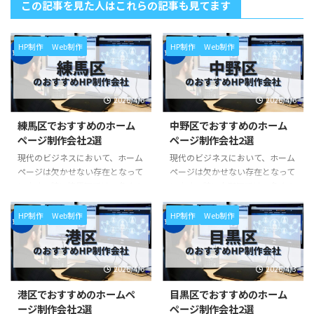
この記事を見た人はこれらの記事も見てます
HP制作
Web制作
HP制作
Web制作
2026/4/6
2026/4/6
練馬区でおすすめのホーム
中野区でおすすめのホーム
ページ制作会社2選
ページ制作会社2選
現代のビジネスにおいて、ホーム
現代のビジネスにおいて、ホーム
ページは欠かせない存在となって
ページは欠かせない存在となって
います。特に練馬区では、多くの
います。特に中野区では、多くの
企業が効果の高い集客を狙って、
企業が効果の高い集客を狙って、
その地域特性に合わせたホームペ
その地域特性に合わせたホームペ
HP制作
Web制作
HP制作
Web制作
ージ制作を行っていることもご存
ージ制作を行っていることもご存
知でしょう。 多くのホームペー
知でしょう。 多くのホームペー
ジ制作会社が存在する中で、自分
ジ制作会社が存在する中で、自分
2026/4/6
2026/4/3
のビジネスに最適な会社を選ぶの
のビジネスに最適な会社を選ぶの
は簡単ではありません。 この記
は簡単ではありません。 この記
港区でおすすめのホームペ
目黒区でおすすめのホーム
事では、練馬区でホームページ制
事では、中野区でホームページ制
ージ制作会社2選
ページ制作会社2選
作を依頼する際におすすめの会社
作を依頼する際におすすめの会社