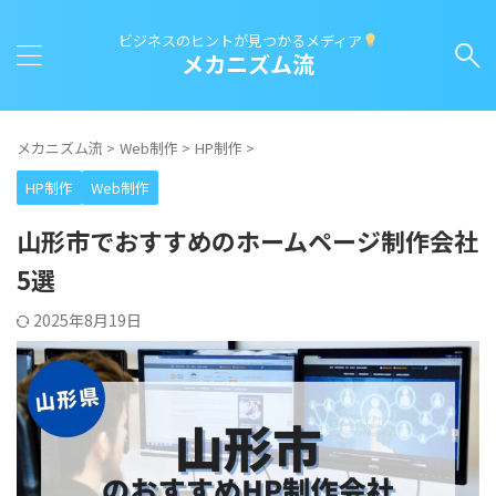
ビジネスのヒントが見つかるメディア
メカニズム流
メカニズム流
>
Web制作
>
HP制作
>
HP制作
Web制作
山形市でおすすめのホームページ制作会社
5選
2025年8月19日